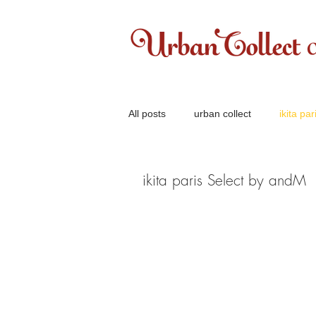
All posts
urban collect
ikita pa
ikita paris Select by andM