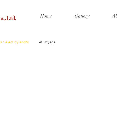
Home
Gallery
Ab
ris Select by andM
et Voyage